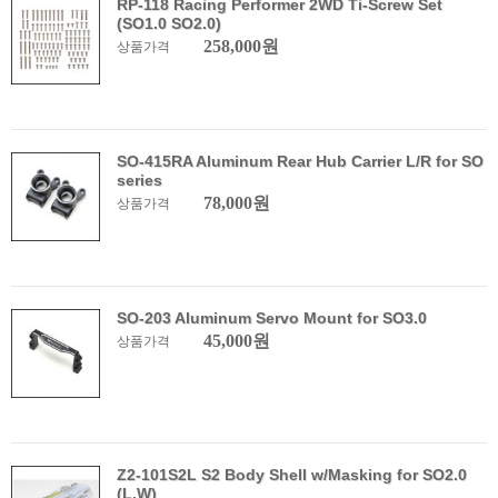
RP-118 Racing Performer 2WD Ti-Screw Set
(SO1.0 SO2.0)
258,000원
상품가격
SO-415RA Aluminum Rear Hub Carrier L/R for SO
series
78,000원
상품가격
SO-203 Aluminum Servo Mount for SO3.0
45,000원
상품가격
Z2-101S2L S2 Body Shell w/Masking for SO2.0
(L.W)