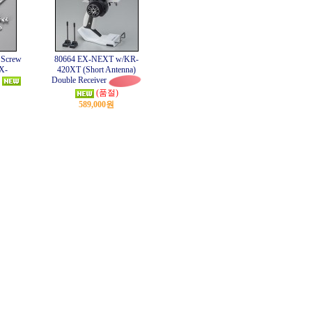
 Screw
80664 EX-NEXT w/KR-
X-
420XT (Short Antenna)
Double Receiver
(품절)
589,000원