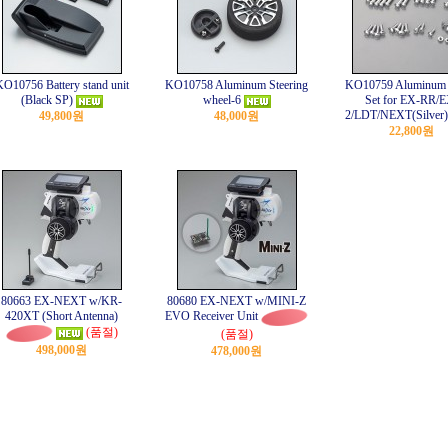
O10756 Battery stand unit
KO10758 Aluminum Steering
KO10759 Aluminum
(Black SP)
wheel-6
Set for EX-RR/E
2/LDT/NEXT(Silver)
49,800원
48,000원
22,800원
80663 EX-NEXT w/KR-
80680 EX-NEXT w/MINI-Z
420XT (Short Antenna)
EVO Receiver Unit
(품절)
(품절)
498,000원
478,000원