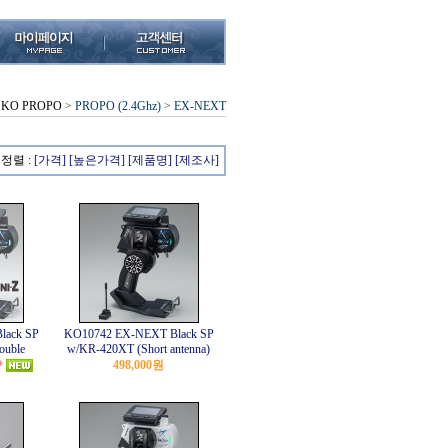
KO PROPO
>
PROPO (2.4Ghz)
>
EX-NEXT
정렬 :
[가격]
[높은가격]
[제품명]
[제조사]
lack SP
KO10742 EX-NEXT Black SP
ouble
w/KR-420XT (Short antenna)
498,000원