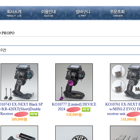
 PROPO
10건
10743 EX-NEXT Black SP
KO10777 [Limited] DEVICE
KO10761 EX-NEXT B
/KR-420XT(Short)Double
w/MINI-Z EVO2 D
2024
Receiver
receiver unit
538,000원
589,000원
518,000원