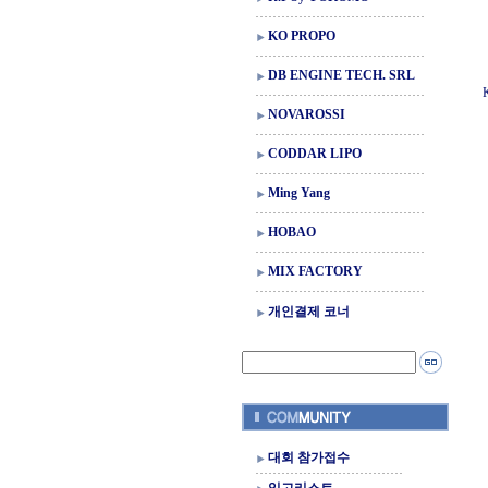
KO PROPO
DB ENGINE TECH. SRL
K
NOVAROSSI
CODDAR LIPO
Ming Yang
HOBAO
MIX FACTORY
개인결제 코너
대회 참가접수