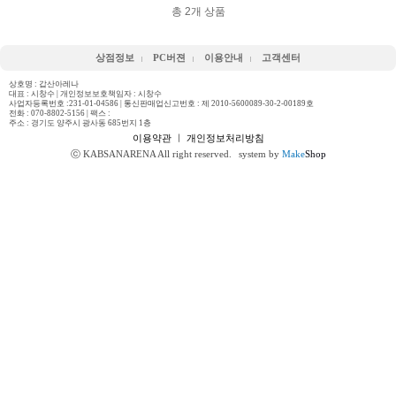
총
2
개 상품
상점정보
PC버젼
이용안내
고객센터
상호명 : 갑산아레나
대표 : 시창수 | 개인정보보호책임자 : 시창수
사업자등록번호 :231-01-04586 | 통신판매업신고번호 : 제 2010-5600089-30-2-00189호
전화 :
070-8802-5156
| 팩스 :
주소 : 경기도 양주시 광사동 685번지 1층
이용약관
ㅣ
개인정보처리방침
ⓒ KABSANARENA All right reserved.
system by
Make
Shop