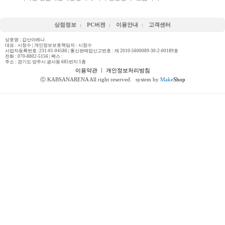
상점정보
PC버젼
이용안내
고객센터
상호명 : 갑산아레나
대표 : 시창수 | 개인정보보호책임자 : 시창수
사업자등록번호 :231-01-04586 | 통신판매업신고번호 : 제 2010-5600089-30-2-00189호
전화 :
070-8802-5156
| 팩스 :
주소 : 경기도 양주시 광사동 685번지 1층
이용약관
ㅣ
개인정보처리방침
ⓒ KABSANARENA All right reserved.
system by
Make
Shop