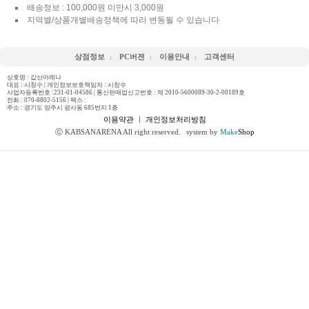
배송정보 : 100,000원 미만시 3,000원
지역별/상품개별배송정책에 따라 변동될 수 있습니다
상점정보
PC버젼
이용안내
고객센터
상호명 : 갑산아레나
대표 : 시창수 | 개인정보보호책임자 : 시창수
사업자등록번호 :231-01-04586 | 통신판매업신고번호 : 제 2010-5600089-30-2-00189호
전화 :
070-8802-5156
| 팩스 :
주소 : 경기도 양주시 광사동 685번지 1층
이용약관
ㅣ
개인정보처리방침
ⓒ KABSANARENA All right reserved.
system by
Make
Shop