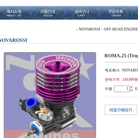
NOVAROSSI
>
OFF-ROAD ENGINE
NOVAROSSI
ROMA.25 (Trug
제조회사 : NOVARO
판매가격 :
330,000원
수량
E