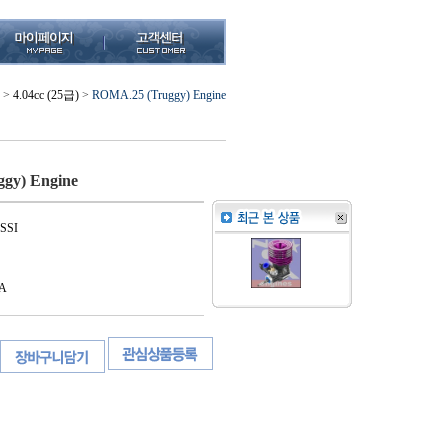
>
4.04cc (25급)
>
ROMA.25 (Truggy) Engine
gy) Engine
SSI
A