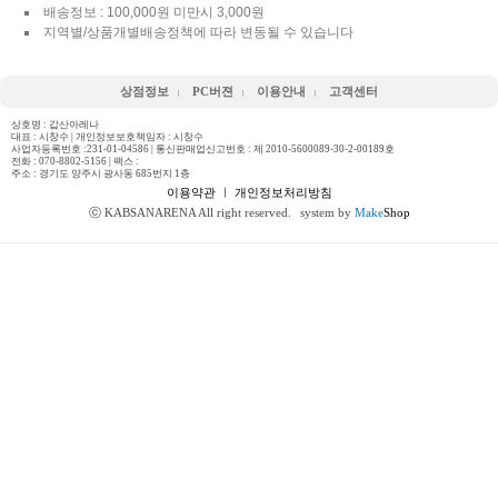
배송정보 : 100,000원 미만시 3,000원
지역별/상품개별배송정책에 따라 변동될 수 있습니다
상점정보
PC버젼
이용안내
고객센터
상호명 : 갑산아레나
대표 : 시창수 | 개인정보보호책임자 : 시창수
사업자등록번호 :231-01-04586 | 통신판매업신고번호 : 제 2010-5600089-30-2-00189호
전화 :
070-8802-5156
| 팩스 :
주소 : 경기도 양주시 광사동 685번지 1층
이용약관
ㅣ
개인정보처리방침
ⓒ KABSANARENA All right reserved.
system by
Make
Shop