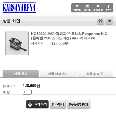
상품 화면
KO30121 ##가격파괴## RSx3-Response H.C
(풀메탈 하이스피드버젼) ##가격파괴##
128,000원
상품가격
상품 정보
상품 상세보기
상품 리뷰(
0
)
128,000
원
판 매 가 :
수 량 :
구매하기
장바구니
관심상품 담기