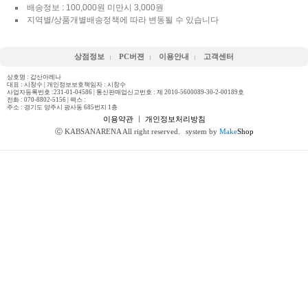
배송정보 : 100,000원 미만시 3,000원
지역별/상품개별배송정책에 따라 변동될 수 있습니다
상점정보
PC버젼
이용안내
고객센터
상호명 : 갑산아레나
대표 : 시창수 | 개인정보보호책임자 : 시창수
사업자등록번호 :231-01-04586 | 통신판매업신고번호 : 제 2010-5600089-30-2-00189호
전화 :
070-8802-5156
| 팩스 :
주소 : 경기도 양주시 광사동 685번지 1층
이용약관
ㅣ
개인정보처리방침
ⓒ KABSANARENA All right reserved.
system by
Make
Shop