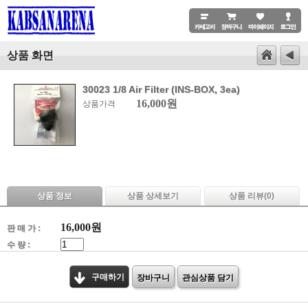
상품 화면
30023 1/8 Air Filter (INS-BOX, 3ea)
16,000원
상품가격
상품 정보
상품 상세보기
상품 리뷰(
0
)
16,000
원
판 매 가 :
수 량 :
구매하기
장바구니
관심상품 담기