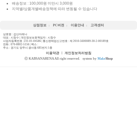
배송정보 : 100,000원 미만시 3,000원
지역별/상품개별배송정책에 따라 변동될 수 있습니다
상점정보
PC버젼
이용안내
고객센터
상호명 : 갑산아레나
대표 : 시창수 | 개인정보보호책임자 : 시창수
사업자등록번호 :231-01-04586 | 통신판매업신고번호 : 제 2010-5600089-30-2-00189호
전화 :
070-8802-5156
| 팩스 :
주소 : 경기도 양주시 광사동 685번지 1층
이용약관
ㅣ
개인정보처리방침
ⓒ KABSANARENA All right reserved.
system by
Make
Shop