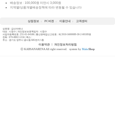
배송정보 : 100,000원 미만시 3,000원
지역별/상품개별배송정책에 따라 변동될 수 있습니다
상점정보
PC버젼
이용안내
고객센터
상호명 : 갑산아레나
대표 : 시창수 | 개인정보보호책임자 : 시창수
사업자등록번호 :231-01-04586 | 통신판매업신고번호 : 제 2010-5600089-30-2-00189호
전화 :
070-8802-5156
| 팩스 :
주소 : 경기도 양주시 광사동 685번지 1층
이용약관
ㅣ
개인정보처리방침
ⓒ KABSANARENA All right reserved.
system by
Make
Shop