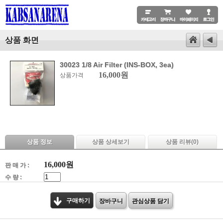
상품 화면
30023 1/8 Air Filter (INS-BOX, 3ea)
16,000원
상품가격
상품 정보
상품 상세보기
상품 리뷰(
0
)
16,000
원
판 매 가 :
수 량 :
구매하기
장바구니
관심상품 담기