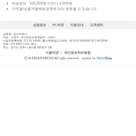
배송정보 : 100,000원 미만시 3,000원
지역별/상품개별배송정책에 따라 변동될 수 있습니다
상점정보
PC버젼
이용안내
고객센터
상호명 : 갑산아레나
대표 : 시창수 | 개인정보보호책임자 : 시창수
사업자등록번호 :231-01-04586 | 통신판매업신고번호 : 제 2010-5600089-30-2-00189호
전화 :
070-8802-5156
| 팩스 :
주소 : 경기도 양주시 광사동 685번지 1층
이용약관
ㅣ
개인정보처리방침
ⓒ KABSANARENA All right reserved.
system by
Make
Shop