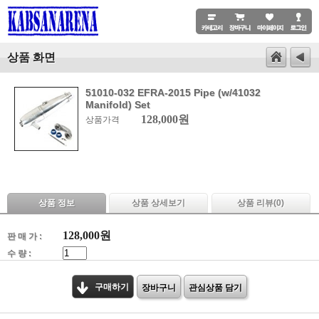
상품 화면
51010-032 EFRA-2015 Pipe (w/41032
Manifold) Set
128,000원
상품가격
상품 정보
상품 상세보기
상품 리뷰(
0
)
128,000
원
판 매 가 :
수 량 :
구매하기
장바구니
관심상품 담기