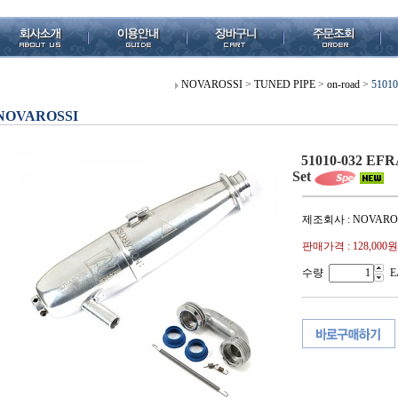
NOVAROSSI
>
TUNED PIPE
>
on-road
>
51010
NOVAROSSI
51010-032 EFRA
Set
제조회사 : NOVARO
판매가격 :
128,000원
수량
E