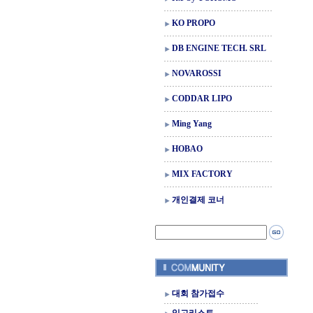
KO PROPO
DB ENGINE TECH. SRL
NOVAROSSI
CODDAR LIPO
Ming Yang
HOBAO
MIX FACTORY
개인결제 코너
대회 참가접수