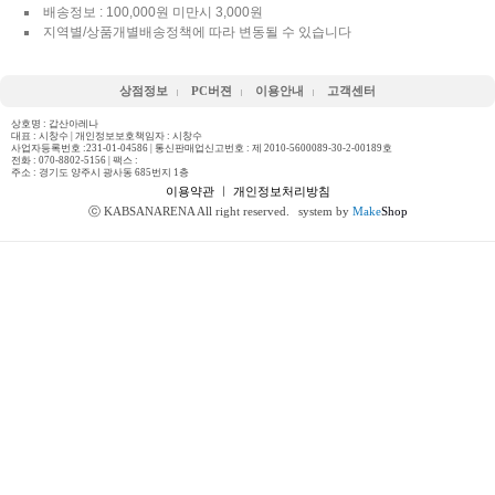
배송정보 : 100,000원 미만시 3,000원
지역별/상품개별배송정책에 따라 변동될 수 있습니다
상점정보
PC버젼
이용안내
고객센터
상호명 : 갑산아레나
대표 : 시창수 | 개인정보보호책임자 : 시창수
사업자등록번호 :231-01-04586 | 통신판매업신고번호 : 제 2010-5600089-30-2-00189호
전화 :
070-8802-5156
| 팩스 :
주소 : 경기도 양주시 광사동 685번지 1층
이용약관
ㅣ
개인정보처리방침
ⓒ KABSANARENA All right reserved.
system by
Make
Shop