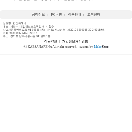
상점정보
PC버젼
이용안내
고객센터
상호명 : 갑산아레나
대표 : 시창수 | 개인정보보호책임자 : 시창수
사업자등록번호 :231-01-04586 | 통신판매업신고번호 : 제 2010-5600089-30-2-00189호
전화 :
070-8802-5156
| 팩스 :
주소 : 경기도 양주시 광사동 685번지 1층
이용약관
ㅣ
개인정보처리방침
ⓒ KABSANARENA All right reserved.
system by
Make
Shop