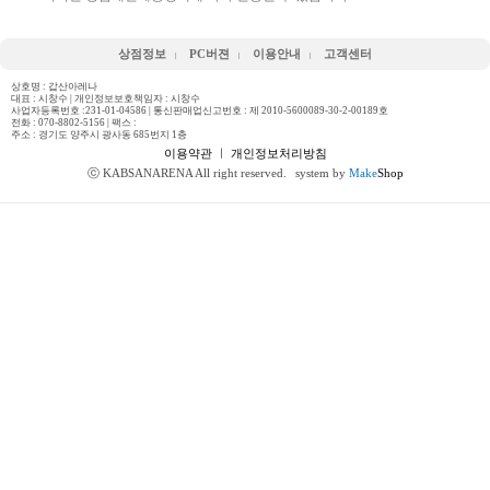
상점정보
PC버젼
이용안내
고객센터
상호명 : 갑산아레나
대표 : 시창수 | 개인정보보호책임자 : 시창수
사업자등록번호 :231-01-04586 | 통신판매업신고번호 : 제 2010-5600089-30-2-00189호
전화 :
070-8802-5156
| 팩스 :
주소 : 경기도 양주시 광사동 685번지 1층
이용약관
ㅣ
개인정보처리방침
ⓒ KABSANARENA All right reserved.
system by
Make
Shop