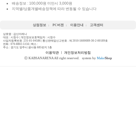
배송정보 : 100,000원 미만시 3,000원
지역별/상품개별배송정책에 따라 변동될 수 있습니다
상점정보
PC버젼
이용안내
고객센터
상호명 : 갑산아레나
대표 : 시창수 | 개인정보보호책임자 : 시창수
사업자등록번호 :231-01-04586 | 통신판매업신고번호 : 제 2010-5600089-30-2-00189호
전화 :
070-8802-5156
| 팩스 :
주소 : 경기도 양주시 광사동 685번지 1층
이용약관
ㅣ
개인정보처리방침
ⓒ KABSANARENA All right reserved.
system by
Make
Shop