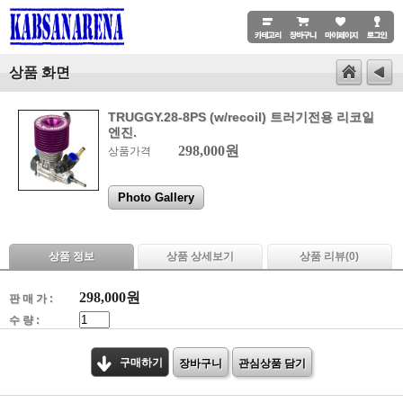
상품 화면
TRUGGY.28-8PS (w/recoil) 트러기전용 리코일
엔진.
298,000원
상품가격
Photo Gallery
상품 정보
상품 상세보기
상품 리뷰(
0
)
298,000
원
판 매 가 :
수 량 :
구매하기
장바구니
관심상품 담기