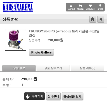
상품 화면
TRUGGY.28-8PS (w/recoil) 트러기전용 리코일
엔진.
298,000원
상품가격
Photo Gallery
상품 정보
상품 상세보기
상품 리뷰(
0
)
298,000
원
판 매 가 :
수 량 :
구매하기
장바구니
관심상품 담기