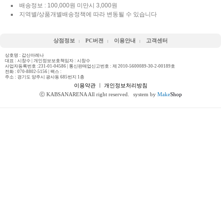
배송정보 : 100,000원 미만시 3,000원
지역별/상품개별배송정책에 따라 변동될 수 있습니다
상점정보
PC버젼
이용안내
고객센터
상호명 : 갑산아레나
대표 : 시창수 | 개인정보보호책임자 : 시창수
사업자등록번호 :231-01-04586 | 통신판매업신고번호 : 제 2010-5600089-30-2-00189호
전화 :
070-8802-5156
| 팩스 :
주소 : 경기도 양주시 광사동 685번지 1층
이용약관
ㅣ
개인정보처리방침
ⓒ KABSANARENA All right reserved.
system by
Make
Shop