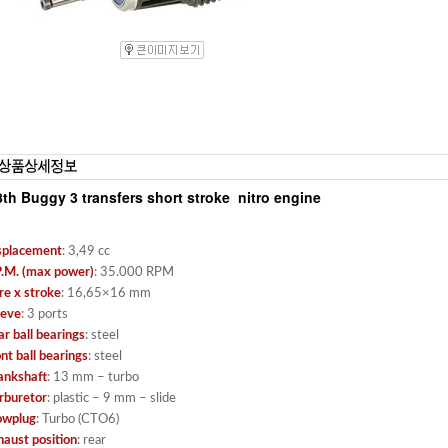
8th Buggy 3 transfers short stroke nitro engine
splacement
: 3,49 cc
P.M. (max power)
: 35.000 RPM
re x stroke
: 16,65×16 mm
eeve
: 3 ports
r ball bearings
: steel
nt ball bearings
: steel
ankshaft
: 13 mm – turbo
rburetor
: plastic – 9 mm – slide
owplug
: Turbo (CTO6)
haust position
: rear