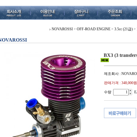
NOVAROSSI
>
OFF-ROAD ENGINE
>
3.5cc (21급)
>
NOVAROSSI
BX3 (3 transfer
제조회사 : NOVARO
판매가격 :
348,000원
수량
E