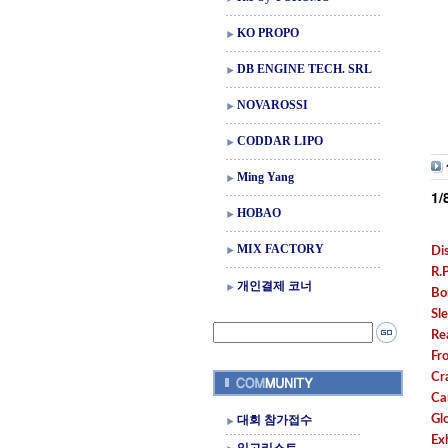
KO PROPO
DB ENGINE TECH. SRL
NOVAROSSI
CODDAR LIPO
Ming Yang
1/
HOBAO
MIX FACTORY
Di
R.
개인결제 코너
Bo
Sl
Rea
Fro
Cr
Ca
대회 참가접수
Gl
Ex