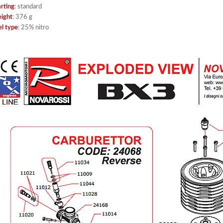
arting
: standard
ight
: 376 g
el type
: 25% nitro