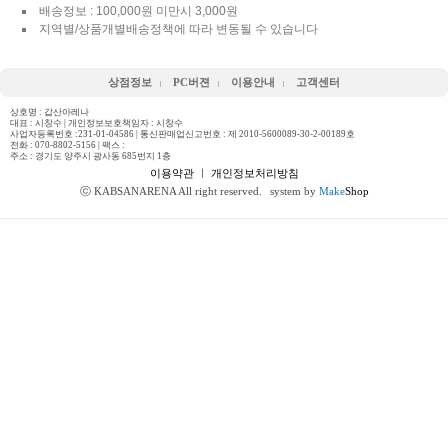
배송정보 : 100,000원 미만시 3,000원
지역별/상품개별배송정책에 따라 변동될 수 있습니다
상점정보
PC버젼
이용안내
고객센터
상호명 : 갑산아레나
대표 : 시창수 | 개인정보보호책임자 : 시창수
사업자등록번호 :231-01-04586 | 통신판매업신고번호 : 제 2010-5600089-30-2-00189호
전화 :
070-8802-5156
| 팩스 :
주소 : 경기도 양주시 광사동 685번지 1층
이용약관
ㅣ
개인정보처리방침
ⓒ KABSANARENA All right reserved.
system by
Make
Shop