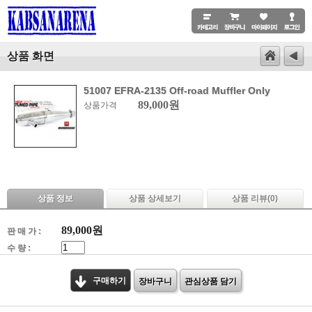
상품 화면
51007 EFRA-2135 Off-road Muffler Only
89,000원
상품가격
상품 정보
상품 상세보기
상품 리뷰(
0
)
89,000
원
판 매 가 :
수 량 :
구매하기
장바구니
관심상품 담기