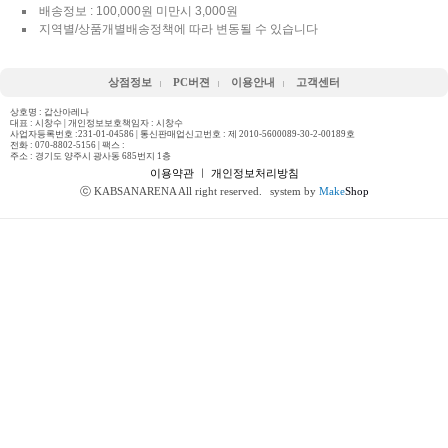
배송정보 : 100,000원 미만시 3,000원
지역별/상품개별배송정책에 따라 변동될 수 있습니다
상점정보
PC버젼
이용안내
고객센터
상호명 : 갑산아레나
대표 : 시창수 | 개인정보보호책임자 : 시창수
사업자등록번호 :231-01-04586 | 통신판매업신고번호 : 제 2010-5600089-30-2-00189호
전화 :
070-8802-5156
| 팩스 :
주소 : 경기도 양주시 광사동 685번지 1층
이용약관
ㅣ
개인정보처리방침
ⓒ KABSANARENA All right reserved.
system by
Make
Shop