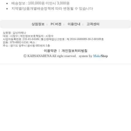
배송정보 : 100,000원 미만시 3,000원
지역별/상품개별배송정책에 따라 변동될 수 있습니다
상점정보
PC버젼
이용안내
고객센터
상호명 : 갑산아레나
대표 : 시창수 | 개인정보보호책임자 : 시창수
사업자등록번호 :231-01-04586 | 통신판매업신고번호 : 제 2010-5600089-30-2-00189호
전화 :
070-8802-5156
| 팩스 :
주소 : 경기도 양주시 광사동 685번지 1층
이용약관
ㅣ
개인정보처리방침
ⓒ KABSANARENA All right reserved.
system by
Make
Shop