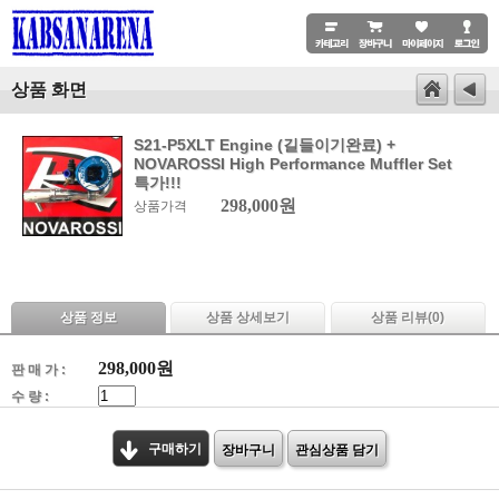
상품 화면
S21-P5XLT Engine (길들이기완료) +
NOVAROSSI High Performance Muffler Set
특가!!!
298,000원
상품가격
상품 정보
상품 상세보기
상품 리뷰(
0
)
298,000
원
판 매 가 :
수 량 :
구매하기
장바구니
관심상품 담기