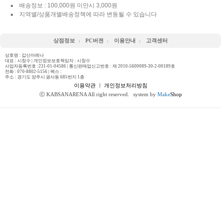
배송정보 : 100,000원 미만시 3,000원
지역별/상품개별배송정책에 따라 변동될 수 있습니다
상점정보
PC버젼
이용안내
고객센터
상호명 : 갑산아레나
대표 : 시창수 | 개인정보보호책임자 : 시창수
사업자등록번호 :231-01-04586 | 통신판매업신고번호 : 제 2010-5600089-30-2-00189호
전화 :
070-8802-5156
| 팩스 :
주소 : 경기도 양주시 광사동 685번지 1층
이용약관
ㅣ
개인정보처리방침
ⓒ KABSANARENA All right reserved.
system by
Make
Shop