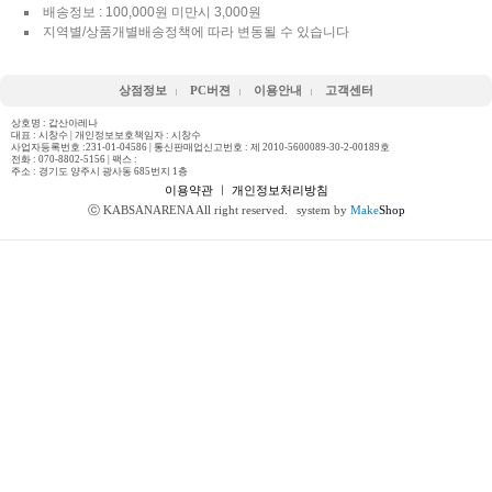
배송정보 : 100,000원 미만시 3,000원
지역별/상품개별배송정책에 따라 변동될 수 있습니다
상점정보
PC버젼
이용안내
고객센터
상호명 : 갑산아레나
대표 : 시창수 | 개인정보보호책임자 : 시창수
사업자등록번호 :231-01-04586 | 통신판매업신고번호 : 제 2010-5600089-30-2-00189호
전화 :
070-8802-5156
| 팩스 :
주소 : 경기도 양주시 광사동 685번지 1층
이용약관
ㅣ
개인정보처리방침
ⓒ KABSANARENA All right reserved.
system by
Make
Shop