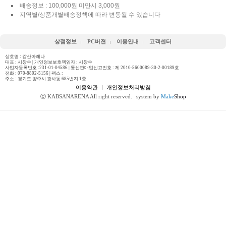
배송정보 : 100,000원 미만시 3,000원
지역별/상품개별배송정책에 따라 변동될 수 있습니다
상점정보
PC버젼
이용안내
고객센터
상호명 : 갑산아레나
대표 : 시창수 | 개인정보보호책임자 : 시창수
사업자등록번호 :231-01-04586 | 통신판매업신고번호 : 제 2010-5600089-30-2-00189호
전화 :
070-8802-5156
| 팩스 :
주소 : 경기도 양주시 광사동 685번지 1층
이용약관
ㅣ
개인정보처리방침
ⓒ KABSANARENA All right reserved.
system by
Make
Shop