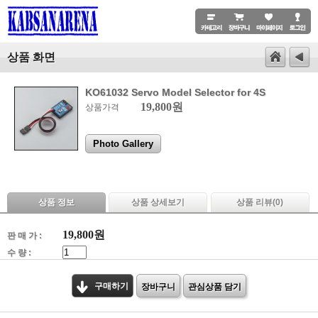
상품 화면
KO61032 Servo Model Selector for 4S
19,800원
상품가격
Photo Gallery
상품 정보
상품 상세보기
상품 리뷰(
0
)
19,800
원
판 매 가 :
수 량 :
구매하기
장바구니
관심상품 담기