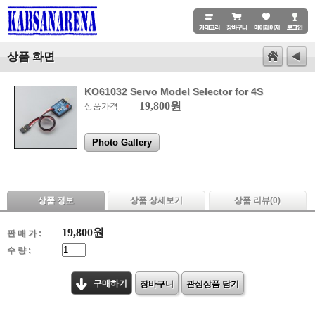
상품 화면
KO61032 Servo Model Selector for 4S
19,800원
상품가격
Photo Gallery
상품 정보
상품 상세보기
상품 리뷰(
0
)
19,800
원
판 매 가 :
수 량 :
구매하기
장바구니
관심상품 담기