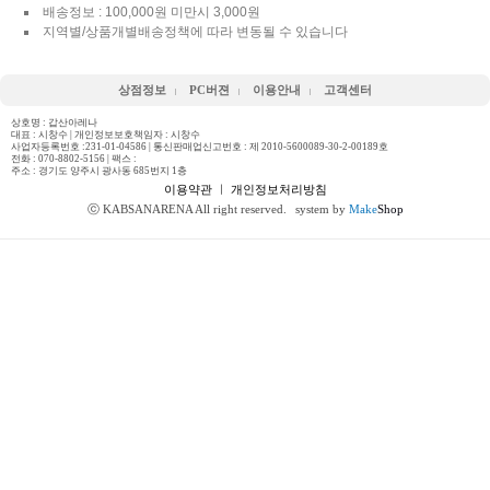
배송정보 : 100,000원 미만시 3,000원
지역별/상품개별배송정책에 따라 변동될 수 있습니다
상점정보
PC버젼
이용안내
고객센터
상호명 : 갑산아레나
대표 : 시창수 | 개인정보보호책임자 : 시창수
사업자등록번호 :231-01-04586 | 통신판매업신고번호 : 제 2010-5600089-30-2-00189호
전화 :
070-8802-5156
| 팩스 :
주소 : 경기도 양주시 광사동 685번지 1층
이용약관
ㅣ
개인정보처리방침
ⓒ KABSANARENA All right reserved.
system by
Make
Shop