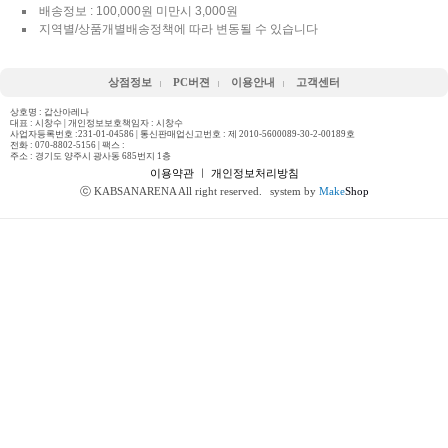
배송정보 : 100,000원 미만시 3,000원
지역별/상품개별배송정책에 따라 변동될 수 있습니다
상점정보
PC버젼
이용안내
고객센터
상호명 : 갑산아레나
대표 : 시창수 | 개인정보보호책임자 : 시창수
사업자등록번호 :231-01-04586 | 통신판매업신고번호 : 제 2010-5600089-30-2-00189호
전화 :
070-8802-5156
| 팩스 :
주소 : 경기도 양주시 광사동 685번지 1층
이용약관
ㅣ
개인정보처리방침
ⓒ KABSANARENA All right reserved.
system by
Make
Shop