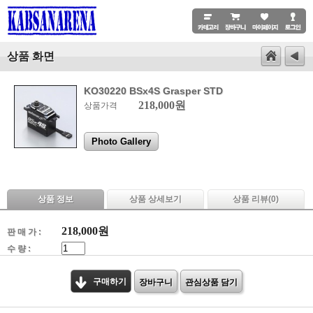
상품 화면
KO30220 BSx4S Grasper STD
218,000원
상품가격
Photo Gallery
상품 정보
상품 상세보기
상품 리뷰(
0
)
218,000
원
판 매 가 :
수 량 :
구매하기
장바구니
관심상품 담기