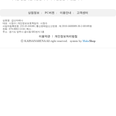
상점정보
PC버젼
이용안내
고객센터
상호명 : 갑산아레나
대표 : 시창수 | 개인정보보호책임자 : 시창수
사업자등록번호 :231-01-04586 | 통신판매업신고번호 : 제 2010-5600089-30-2-00189호
전화 :
070-8802-5156
| 팩스 :
주소 : 경기도 양주시 광사동 685번지 1층
이용약관
ㅣ
개인정보처리방침
ⓒ KABSANARENA All right reserved.
system by
Make
Shop