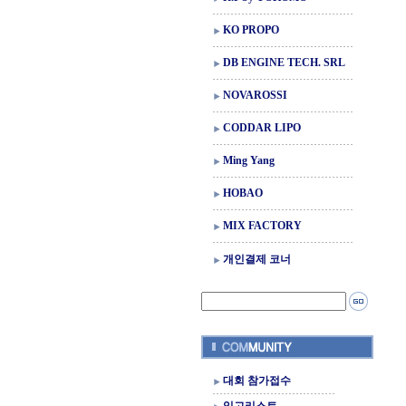
KO PROPO
DB ENGINE TECH. SRL
NOVAROSSI
CODDAR LIPO
Ming Yang
HOBAO
MIX FACTORY
개인결제 코너
대회 참가접수