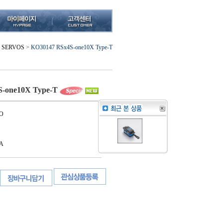
L SERVOS
>
KO30147 RSx4S-one10X Type-T
-one10X Type-T
O
A