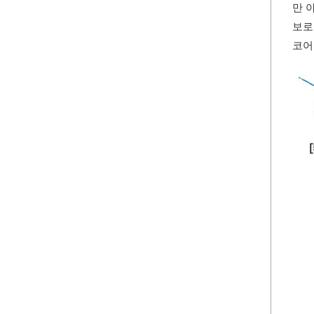
만 
보로
코어