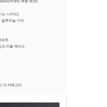
180mm(커넥터 부분 제외)
수소, 니카드)
트 알루미늄 기어
샤프트
싱크 미들 케이스
라 각 카테고리