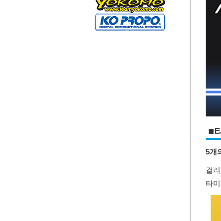
■
5개
걸리
타미