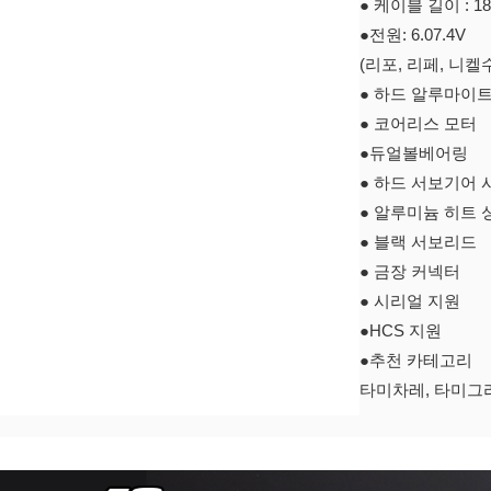
● 케이블 길이 : 
●전원: 6.07.4V
(리포, 리페, 니켈
● 하드 알루마이
● 코어리스 모터
●듀얼볼베어링
● 하드 서보기어 
● 알루미늄 히트 
● 블랙 서보리드
● 금장 커넥터
● 시리얼 지원
●HCS 지원
●추천 카테고리
타미차레, 타미그