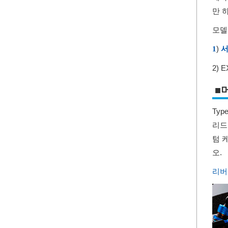
만 
모델
)
1
서
2)
■
Ty
리드
텀 
오.
리버