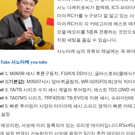
사노 다케히로씨가 협력해, ICS 파라
미야 RC카를 누구보다 잘 알고 있는
미야 RC카의 각 카테고리에 베스트 매
모델 메모리를 5종류 전환하는 것만으
치된 세팅을 즐길 수 있습니다.
사노타케 님의 유튜브 채널에는 꼭 봐야 
oTake 사노타케 you tube
el
1: M06/08 섀시 후륜구동차, F104계 DD머신, 글라스호퍼(클래
el
2(
기본값):
M05/07샤시 앞바퀴굴림차, WR-02/GF01계(코믹 빅타이
el
3: TA/TB 시리즈 수지 섀시 계열의 투어링카, 애스트 TD2 (2WD 
el
4: TA07MS 시리즈, TRF420계/ TB-EVO계 카본 섀시, 슈퍼아반떼
el
5: 빠른 투어링카 사양의 타미야제 섀시 스피드 영역이 빠른 카테
 설정
 메모리란, 서보에 미리 등록되어 있는 프리셋 데이터입니다.
RSx4
게 설정 변경이 가능하지만 서보에 최적인 5가지 추천 데이터가 미리