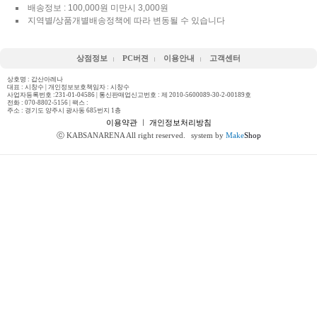
배송정보 : 100,000원 미만시 3,000원
지역별/상품개별배송정책에 따라 변동될 수 있습니다
상점정보
PC버젼
이용안내
고객센터
상호명 : 갑산아레나
대표 : 시창수 | 개인정보보호책임자 : 시창수
사업자등록번호 :231-01-04586 | 통신판매업신고번호 : 제 2010-5600089-30-2-00189호
전화 :
070-8802-5156
| 팩스 :
주소 : 경기도 양주시 광사동 685번지 1층
이용약관
ㅣ
개인정보처리방침
ⓒ KABSANARENA All right reserved.
system by
Make
Shop