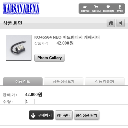
상품 화면
KO45564 NEO 어드밴티지 캐패시터
42,000원
상품가격
Photo Gallery
상품 정보
상품 상세보기
상품 리뷰(
0
)
42,000
원
판 매 가 :
수 량 :
구매하기
장바구니
관심상품 담기