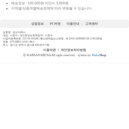
배송정보 : 100,000원 미만시 3,000원
지역별/상품개별배송정책에 따라 변동될 수 있습니다
상점정보
PC버젼
이용안내
고객센터
상호명 : 갑산아레나
대표 : 시창수 | 개인정보보호책임자 : 시창수
사업자등록번호 :231-01-04586 | 통신판매업신고번호 : 제 2010-5600089-30-2-00189호
전화 :
070-8802-5156
| 팩스 :
주소 : 경기도 양주시 광사동 685번지 1층
이용약관
ㅣ
개인정보처리방침
ⓒ KABSANARENA All right reserved.
system by
Make
Shop