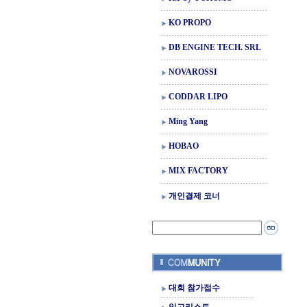
KO PROPO
DB ENGINE TECH. SRL
NOVAROSSI
CODDAR LIPO
Ming Yang
HOBAO
MIX FACTORY
개인결제 코너
대회 참가접수