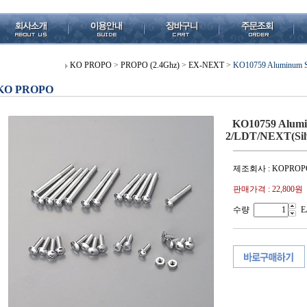
KO PROPO
>
PROPO (2.4Ghz)
>
EX-NEXT
>
KO10759 Aluminum S
KO PROPO
KO10759 Alumi
2/LDT/NEXT(Sil
제조회사 : KOPROP
판매가격 :
22,800원
수량
E