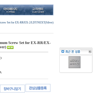
crew Set for EX-RR/EX-2/LDT/NEXT(Silver)
num Screw Set for EX-RR/EX-
ver)
O
A