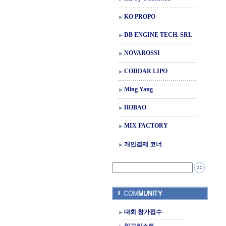
KO PROPO
DB ENGINE TECH. SRL
NOVAROSSI
CODDAR LIPO
Ming Yang
HOBAO
MIX FACTORY
개인결제 코너
대회 참가접수