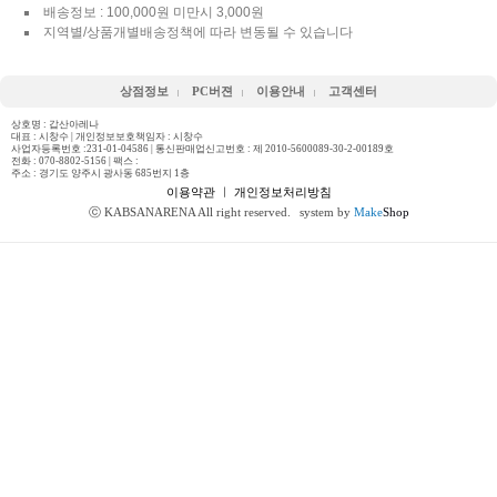
배송정보 : 100,000원 미만시 3,000원
지역별/상품개별배송정책에 따라 변동될 수 있습니다
상점정보
PC버젼
이용안내
고객센터
상호명 : 갑산아레나
대표 : 시창수 | 개인정보보호책임자 : 시창수
사업자등록번호 :231-01-04586 | 통신판매업신고번호 : 제 2010-5600089-30-2-00189호
전화 :
070-8802-5156
| 팩스 :
주소 : 경기도 양주시 광사동 685번지 1층
이용약관
ㅣ
개인정보처리방침
ⓒ KABSANARENA All right reserved.
system by
Make
Shop