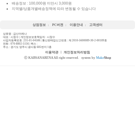
배송정보 : 100,000원 미만시 3,000원
지역별/상품개별배송정책에 따라 변동될 수 있습니다
상점정보
PC버젼
이용안내
고객센터
상호명 : 갑산아레나
대표 : 시창수 | 개인정보보호책임자 : 시창수
사업자등록번호 :231-01-04586 | 통신판매업신고번호 : 제 2010-5600089-30-2-00189호
전화 :
070-8802-5156
| 팩스 :
주소 : 경기도 양주시 광사동 685번지 1층
이용약관
ㅣ
개인정보처리방침
ⓒ KABSANARENA All right reserved.
system by
Make
Shop