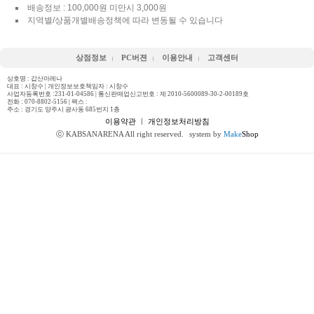
배송정보 : 100,000원 미만시 3,000원
지역별/상품개별배송정책에 따라 변동될 수 있습니다
상점정보
PC버젼
이용안내
고객센터
상호명 : 갑산아레나
대표 : 시창수 | 개인정보보호책임자 : 시창수
사업자등록번호 :231-01-04586 | 통신판매업신고번호 : 제 2010-5600089-30-2-00189호
전화 :
070-8802-5156
| 팩스 :
주소 : 경기도 양주시 광사동 685번지 1층
이용약관
ㅣ
개인정보처리방침
ⓒ KABSANARENA All right reserved.
system by
Make
Shop