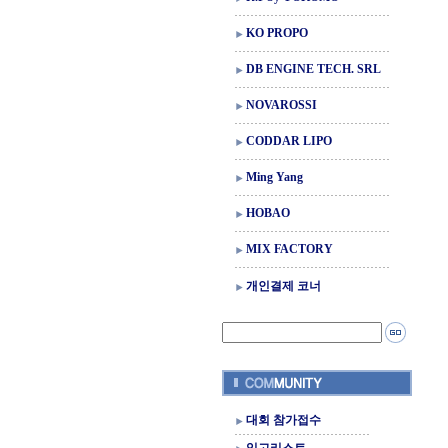
KO PROPO
DB ENGINE TECH. SRL
NOVAROSSI
CODDAR LIPO
Ming Yang
HOBAO
MIX FACTORY
개인결제 코너
대회 참가접수