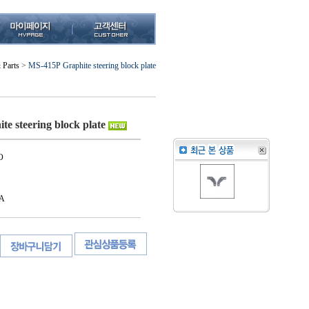
 Parts
>
MS-415P Graphite steering block plate
e steering block plate
O
A