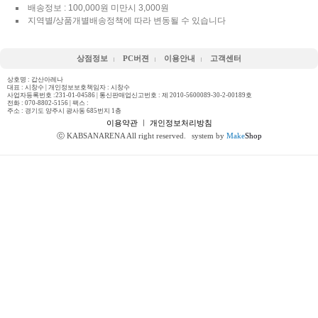
배송정보 : 100,000원 미만시 3,000원
지역별/상품개별배송정책에 따라 변동될 수 있습니다
상점정보
PC버젼
이용안내
고객센터
상호명 : 갑산아레나
대표 : 시창수 | 개인정보보호책임자 : 시창수
사업자등록번호 :231-01-04586 | 통신판매업신고번호 : 제 2010-5600089-30-2-00189호
전화 :
070-8802-5156
| 팩스 :
주소 : 경기도 양주시 광사동 685번지 1층
이용약관
ㅣ
개인정보처리방침
ⓒ KABSANARENA All right reserved.
system by
Make
Shop