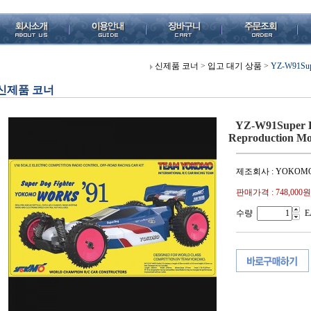
신제품 코너
>
입고 대기 상품
>
YZ-W91Supe
신제품 코너
YZ-W91Super D
Reproduction Mo
제조회사 : YOKOM
판매가격 :
748,000원
수량
E