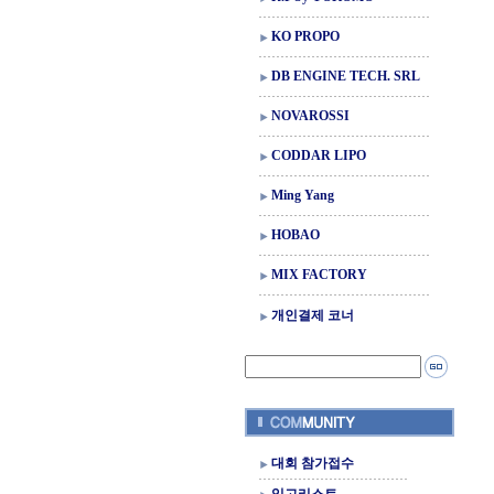
KO PROPO
DB ENGINE TECH. SRL
NOVAROSSI
CODDAR LIPO
Ming Yang
HOBAO
MIX FACTORY
개인결제 코너
대회 참가접수