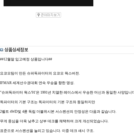
##12월말 입고예정 상품입니다##
요코모팀이 만든 슈퍼독파이터의 요코모 웍스버전.
IFMAR 세계선수권대회 연속 우승을 향한 명성.
"슈퍼독파이터 웍스'91'은 1991년 치열한 레이스에서 우승한 머신과 동일한 사양입니다
독파이터의 기본 구조는 독파이터의 기본 구조와 동일하지만
2벨트 4WD및 4륜 독립 더블위시본 서스펜션의 안정성은 다음과 같습니다.
무게 중심을 더욱 낮추고 상부 데크를 채택하여 크게 개선되었습니다.
표준으로 서스펜션을 늘리고 있습니다. 이중 데크 섀시 구조.