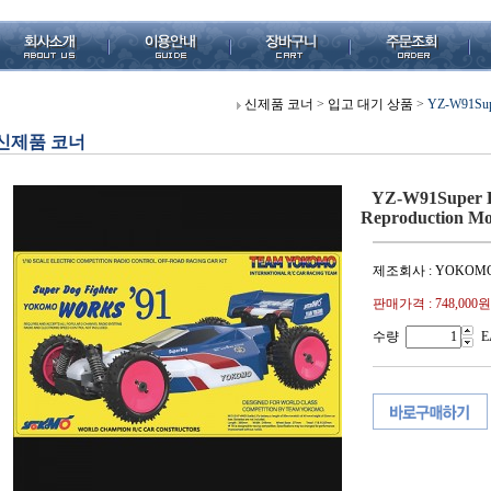
신제품 코너
>
입고 대기 상품
>
YZ-W91Supe
신제품 코너
YZ-W91Super D
Reproduction Mo
제조회사 : YOKOM
판매가격 :
748,000원
수량
E