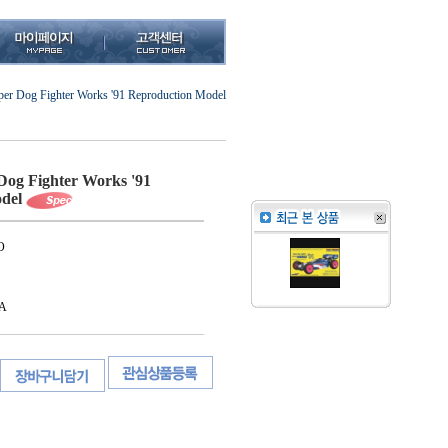
r Dog Fighter Works '91 Reproduction Model
og Fighter Works '91
del
O
A