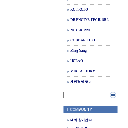
KO PROPO
DB ENGINE TECH. SRL
NOVAROSSI
CODDAR LIPO
Ming Yang
HOBAO
MIX FACTORY
개인결제 코너
대회 참가접수