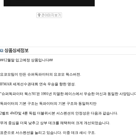
##12월말 입고예정 상품입니다##
요코모팀이 만든 슈퍼독파이터의 요코모 웍스버전.
IFMAR 세계선수권대회 연속 우승을 향한 명성.
"슈퍼독파이터 웍스'91'은 1991년 치열한 레이스에서 우승한 머신과 동일한 사양입니다
독파이터의 기본 구조는 독파이터의 기본 구조와 동일하지만
2벨트 4WD및 4륜 독립 더블위시본 서스펜션의 안정성은 다음과 같습니다.
무게 중심을 더욱 낮추고 상부 데크를 채택하여 크게 개선되었습니다.
표준으로 서스펜션을 늘리고 있습니다. 이중 데크 섀시 구조.