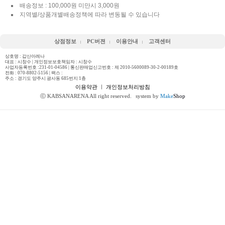
배송정보 : 100,000원 미만시 3,000원
지역별/상품개별배송정책에 따라 변동될 수 있습니다
상점정보
PC버젼
이용안내
고객센터
상호명 : 갑산아레나
대표 : 시창수 | 개인정보보호책임자 : 시창수
사업자등록번호 :231-01-04586 | 통신판매업신고번호 : 제 2010-5600089-30-2-00189호
전화 :
070-8802-5156
| 팩스 :
주소 : 경기도 양주시 광사동 685번지 1층
이용약관
ㅣ
개인정보처리방침
ⓒ KABSANARENA All right reserved.
system by
Make
Shop