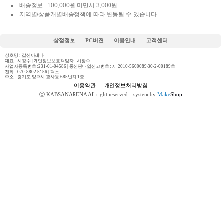
배송정보 : 100,000원 미만시 3,000원
지역별/상품개별배송정책에 따라 변동될 수 있습니다
상점정보
PC버젼
이용안내
고객센터
상호명 : 갑산아레나
대표 : 시창수 | 개인정보보호책임자 : 시창수
사업자등록번호 :231-01-04586 | 통신판매업신고번호 : 제 2010-5600089-30-2-00189호
전화 :
070-8802-5156
| 팩스 :
주소 : 경기도 양주시 광사동 685번지 1층
이용약관
ㅣ
개인정보처리방침
ⓒ KABSANARENA All right reserved.
system by
Make
Shop