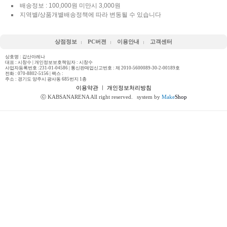
배송정보 : 100,000원 미만시 3,000원
지역별/상품개별배송정책에 따라 변동될 수 있습니다
상점정보
PC버젼
이용안내
고객센터
상호명 : 갑산아레나
대표 : 시창수 | 개인정보보호책임자 : 시창수
사업자등록번호 :231-01-04586 | 통신판매업신고번호 : 제 2010-5600089-30-2-00189호
전화 :
070-8802-5156
| 팩스 :
주소 : 경기도 양주시 광사동 685번지 1층
이용약관
ㅣ
개인정보처리방침
ⓒ KABSANARENA All right reserved.
system by
Make
Shop