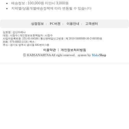
배송정보 : 100,000원 미만시 3,000원
지역별/상품개별배송정책에 따라 변동될 수 있습니다
상점정보
PC버젼
이용안내
고객센터
상호명 : 갑산아레나
대표 : 시창수 | 개인정보보호책임자 : 시창수
사업자등록번호 :231-01-04586 | 통신판매업신고번호 : 제 2010-5600089-30-2-00189호
전화 :
070-8802-5156
| 팩스 :
주소 : 경기도 양주시 광사동 685번지 1층
이용약관
ㅣ
개인정보처리방침
ⓒ KABSANARENA All right reserved.
system by
Make
Shop