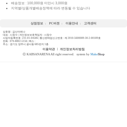
배송정보 : 100,000원 미만시 3,000원
지역별/상품개별배송정책에 따라 변동될 수 있습니다
상점정보
PC버젼
이용안내
고객센터
상호명 : 갑산아레나
대표 : 시창수 | 개인정보보호책임자 : 시창수
사업자등록번호 :231-01-04586 | 통신판매업신고번호 : 제 2010-5600089-30-2-00189호
전화 :
070-8802-5156
| 팩스 :
주소 : 경기도 양주시 광사동 685번지 1층
이용약관
ㅣ
개인정보처리방침
ⓒ KABSANARENA All right reserved.
system by
Make
Shop