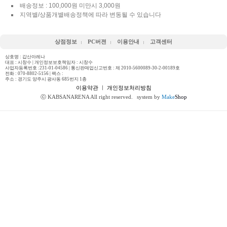
배송정보 : 100,000원 미만시 3,000원
지역별/상품개별배송정책에 따라 변동될 수 있습니다
상점정보
PC버젼
이용안내
고객센터
상호명 : 갑산아레나
대표 : 시창수 | 개인정보보호책임자 : 시창수
사업자등록번호 :231-01-04586 | 통신판매업신고번호 : 제 2010-5600089-30-2-00189호
전화 :
070-8802-5156
| 팩스 :
주소 : 경기도 양주시 광사동 685번지 1층
이용약관
ㅣ
개인정보처리방침
ⓒ KABSANARENA All right reserved.
system by
Make
Shop