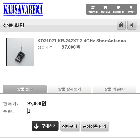
상품 화면
KO21021 KR-242XT 2.4GHz ShortAntenna
97,000원
상품가격
상품 정보
상품 상세보기
상품 리뷰(
0
)
97,000
원
판 매 가 :
수 량 :
구매하기
장바구니
관심상품 담기