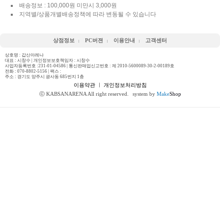
배송정보 : 100,000원 미만시 3,000원
지역별/상품개별배송정책에 따라 변동될 수 있습니다
상점정보
PC버젼
이용안내
고객센터
상호명 : 갑산아레나
대표 : 시창수 | 개인정보보호책임자 : 시창수
사업자등록번호 :231-01-04586 | 통신판매업신고번호 : 제 2010-5600089-30-2-00189호
전화 :
070-8802-5156
| 팩스 :
주소 : 경기도 양주시 광사동 685번지 1층
이용약관
ㅣ
개인정보처리방침
ⓒ KABSANARENA All right reserved.
system by
Make
Shop