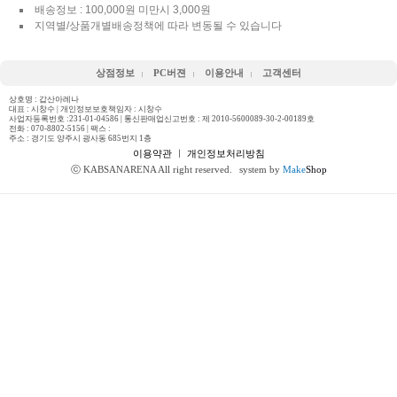
배송정보 : 100,000원 미만시 3,000원
지역별/상품개별배송정책에 따라 변동될 수 있습니다
상점정보
PC버젼
이용안내
고객센터
상호명 : 갑산아레나
대표 : 시창수 | 개인정보보호책임자 : 시창수
사업자등록번호 :231-01-04586 | 통신판매업신고번호 : 제 2010-5600089-30-2-00189호
전화 :
070-8802-5156
| 팩스 :
주소 : 경기도 양주시 광사동 685번지 1층
이용약관
ㅣ
개인정보처리방침
ⓒ KABSANARENA All right reserved.
system by
Make
Shop