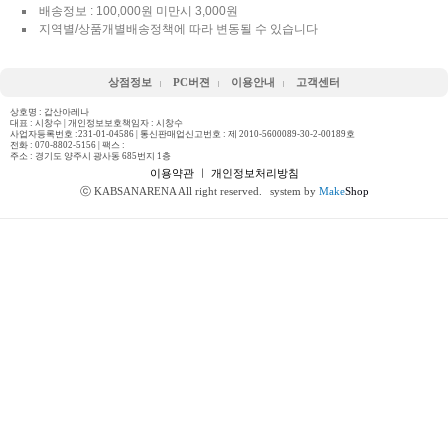
배송정보 : 100,000원 미만시 3,000원
지역별/상품개별배송정책에 따라 변동될 수 있습니다
상점정보
PC버젼
이용안내
고객센터
상호명 : 갑산아레나
대표 : 시창수 | 개인정보보호책임자 : 시창수
사업자등록번호 :231-01-04586 | 통신판매업신고번호 : 제 2010-5600089-30-2-00189호
전화 :
070-8802-5156
| 팩스 :
주소 : 경기도 양주시 광사동 685번지 1층
이용약관
ㅣ
개인정보처리방침
ⓒ KABSANARENA All right reserved.
system by
Make
Shop