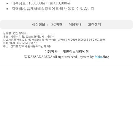
배송정보 : 100,000원 미만시 3,000원
지역별/상품개별배송정책에 따라 변동될 수 있습니다
상점정보
PC버젼
이용안내
고객센터
상호명 : 갑산아레나
대표 : 시창수 | 개인정보보호책임자 : 시창수
사업자등록번호 :231-01-04586 | 통신판매업신고번호 : 제 2010-5600089-30-2-00189호
전화 :
070-8802-5156
| 팩스 :
주소 : 경기도 양주시 광사동 685번지 1층
이용약관
ㅣ
개인정보처리방침
ⓒ KABSANARENA All right reserved.
system by
Make
Shop